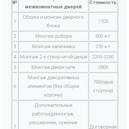
№
Стоимость
межкомнатных дверей
Сборка и монтаж дверного
1
1700
блока
2
Монтаж добора
600 к-т
3
Монтаж наличника
250 к-т
4
Монтаж 2-х створчатой двери
2200-3200
5
Монтаж двери купе
2800
Монтаж декоративных
700(одна
6
элементов (без сборки
сторона)
короны)
Дополнительные
работы(демонтаж,
расширение, сужение
7
Договорная