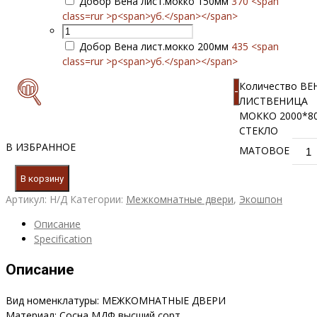
Добор Вена лист.мокко 150мм
370 <span
class=rur >р<span>уб.</span></span>
Добор Вена лист.мокко 200мм
435 <span
class=rur >р<span>уб.</span></span>
Количество ВЕ
-
ЛИСТВЕНИЦА
МОККО 2000*8
СТЕКЛО
В ИЗБРАННОЕ
МАТОВОЕ
В корзину
Артикул:
Н/Д
Категории:
Межкомнатные двери
,
Экошпон
Описание
Specification
Описание
Вид номенклатуры: МЕЖКОМНАТНЫЕ ДВЕРИ
Материал: Сосна МДФ высший сорт