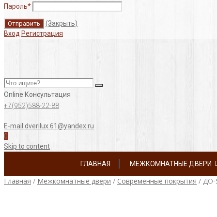
Пароль
*
(Закрыть)
Вход
Регистрация
Online Консультация
+7(952)588-22-88
E-mail:dverilux.61@yandex.ru
0
Skip to content
ГЛАВНАЯ
МЕЖКОМНАТНЫЕ ДВЕРИ
Главная
/
Межкомнатные двери
/
Современные покрытия
/
ДО-