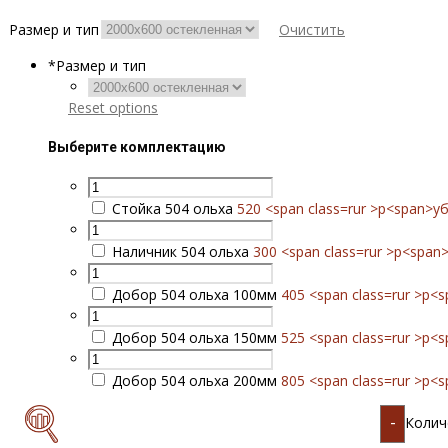
Размер и тип
Очистить
*
Размер и тип
Reset options
Выберите комплектацию
Стойка 504 ольха
520 <span class=rur >р<span>у
Наличник 504 ольха
300 <span class=rur >р<span
Добор 504 ольха 100мм
405 <span class=rur >р<
Добор 504 ольха 150мм
525 <span class=rur >р<
Добор 504 ольха 200мм
805 <span class=rur >р<
Колич
-